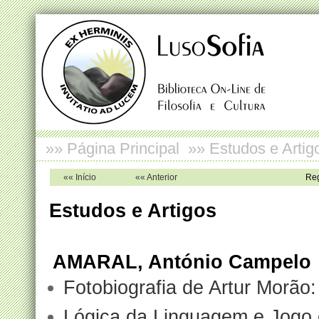
»»
Página Principal
»»
Estudos e Artig
«« Início
«« Anterior
Reg
Estudos e Artigos
AMARAL, António Campelo
Fotobiografia de Artur Morão:
Lógica da Linguagem e Jogo 