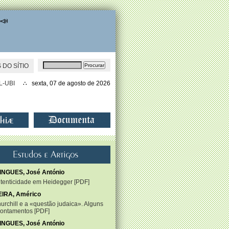
 📣
 DO SÍTIO
L-UBI
∴ sexta, 07 de agosto de 2026
NGUES, José António
tenticidade em Heidegger
PDF
IRA, Américo
urchill e a «questão judaica». Alguns
ontamentos
PDF
NGUES, José António