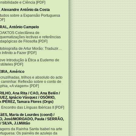
nsibilidade e Ciência
PDF
, Alexandre António da Costa
tudos sobre a Expansão Portuguesa
DF
AL, António Campelo
DAKTOS Colectânea de
quematizações lectivas e referências
dagógicas de Filosofia
PDF
tobiografia de Artur Morão: Traduzir…
 Infinito a-Fazer
PDF
eve Introdução à Ética a Eudemo de
istóteles
PDF
IRA, Américo
cruzilhadas, trilhos e absoluto do acto
 caminhar. Reflexão sobre o conto de
phia, «A viagem»
PDF
ILHO, Ana Rita / CAO, Ana Belén /
UEZ, Ignácio Vásquez / OSÓRIO,
o /PÉREZ, Tamara Flores (Orgs)
 Encontro das Línguas Ibéricas II
PDF
ãES, Maria de Lourdes (coord) /
, José/MORGADO, Paula / SERRÃO,
 / SILVA, J.I.Militão
agens da Rainha Santa Isabel na arte
rtuguesa: Os painéis de azulejo da