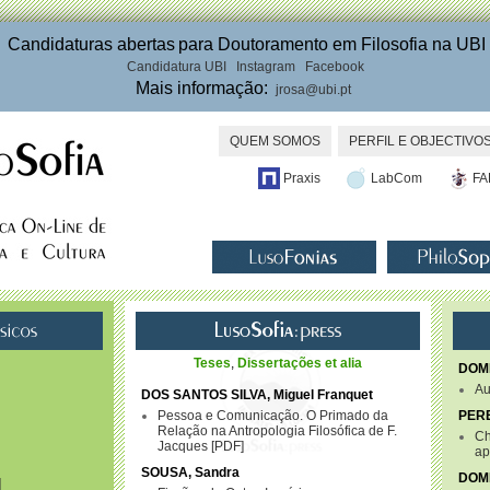

Candidaturas abertas
para Doutoramento em Filosofia na UBI
Candidatura UBI
Instagram
Facebook
Mais informação:
jrosa@ubi.pt
QUEM SOMOS
PERFIL E OBJECTIVOS
Praxis
LabCom
FA
Teses
,
Dissertações
et alia
DOMI
Au
DOS SANTOS SILVA, Miguel Franquet
Pessoa e Comunicação. O Primado da
PERE
Relação na Antropologia Filosófica de F.
Ch
Jacques
PDF
ap
SOUSA, Sandra
DOMI