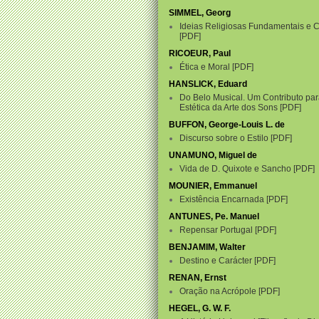
SIMMEL, Georg
Ideias Religiosas Fundamentais e 
PDF
RICOEUR, Paul
Ética e Moral
PDF
HANSLICK, Eduard
Do Belo Musical. Um Contributo pa
Estética da Arte dos Sons
PDF
BUFFON, George-Louis L. de
Discurso sobre o Estilo
PDF
UNAMUNO, Miguel de
Vida de D. Quixote e Sancho
PDF
MOUNIER, Emmanuel
Existência Encarnada
PDF
ANTUNES, Pe. Manuel
Repensar Portugal
PDF
BENJAMIM, Walter
Destino e Carácter
PDF
RENAN, Ernst
Oração na Acrópole
PDF
HEGEL, G. W. F.