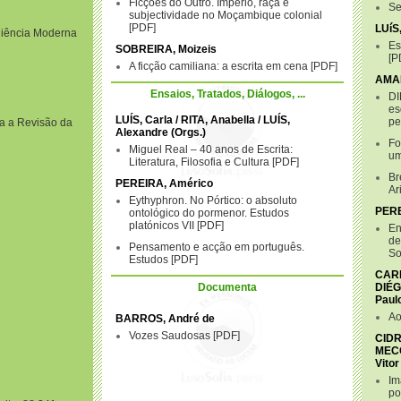
Ficções do Outro. Império, raça e
Se
subjectividade no Moçambique colonial
PDF
LUíS
Ciência Moderna
Es
SOBREIRA, Moizeis
P
A ficção camiliana: a escrita em cena
PDF
AMAR
Ensaios, Tratados, Diálogos, ...
DI
es
LUÍS, Carla / RITA, Anabella / LUÍS,
pe
ra a Revisão da
Alexandre (Orgs.)
Fo
Miguel Real – 40 anos de Escrita:
um
Literatura, Filosofia e Cultura
PDF
Br
PEREIRA, Américo
Ar
Eythyphron. No Pórtico: o absoluto
PERE
ontológico do pormenor. Estudos
platónicos VII
PDF
En
de
Pensamento e acção em português.
So
Estudos
PDF
CARR
Documenta
DIÉG
Paul
Ao
BARROS, André de
Vozes Saudosas
PDF
CIDR
MECO
Vitor
Im
po